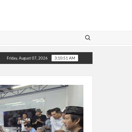
Search for:
nya!
Sip! Buronan Investasi Bodong asal Bungo Jambi Berh
Friday, August 07, 2026
3:10:51 AM