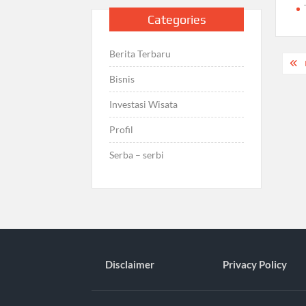
Categories
Berita Terbaru
Pos
Bisnis
nav
Investasi Wisata
Profil
Serba – serbi
Disclaimer
Privacy Policy