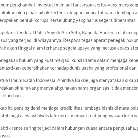
knum penghambat investasi menjadi tantangan serius yang menggangg
ilakukan oleh pihak-pihak tertentu dengan mencatut nama lembaga a
erupakan bentuk korupsi terselubung yang harus segera diberantas.
spektur Jenderal Polisi Suyudi Ario Seto, Kapolda Banten, telah me
sus yang terjadi di wilayahnya. Respons tegas aparat penegak huku
dak akan tinggal diam terhadap segala upaya yang merusak ekosiste
enegakan hukum yang kuat menjadi kunci utama dalam menjaga keper
emastikan keberpihakan terhadap dunia usaha yang profesional dan 
etua Umum Kadin Indonesia, Anindya Bakrie juga menyatakan sika
indakan oknum yang menyalahgunakan nama organisasi tidak mencermi
eseluruhan.
kap itu penting demi menjaga kredibilitas lembaga bisnis di mata pel
ntoh bagi asosiasi bisnis lain untuk memperkuat pengawasan interna
aktik rente sering terjadi dalam hubungan kuasa antara pengusaha,
husus.