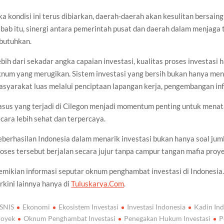
ka kondisi ini terus dibiarkan, daerah-daerah akan kesulitan bersain
bab itu, sinergi antara pemerintah pusat dan daerah dalam menjaga 
ibutuhkan.
bih dari sekadar angka capaian investasi, kualitas proses investasi h
num yang merugikan. Sistem investasi yang bersih bukan hanya meng
asyarakat luas melalui penciptaan lapangan kerja, pengembangan i
sus yang terjadi di Cilegon menjadi momentum penting untuk menata 
cara lebih sehat dan terpercaya.
berhasilan Indonesia dalam menarik investasi bukan hanya soal jum
oses tersebut berjalan secara jujur tanpa campur tangan mafia pro
mikian informasi seputar oknum penghambat investasi di Indonesia. 
rkini lainnya hanya di
Tuluskarya.Com
.
ISNIS
Ekonomi
Ekosistem Investasi
Investasi Indonesia
Kadin In
royek
Oknum Penghambat Investasi
Penegakan Hukum Investasi
P