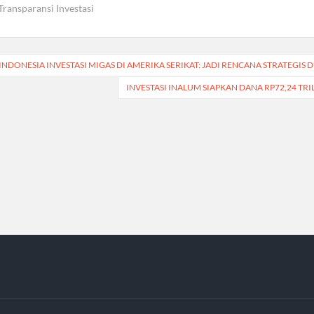
Transparansi Investasi
t
INDONESIA INVESTASI MIGAS DI AMERIKA SERIKAT: JADI RENCANA STRATEGI
igation
INVESTASI INALUM SIAPKAN DANA RP72,24 TR