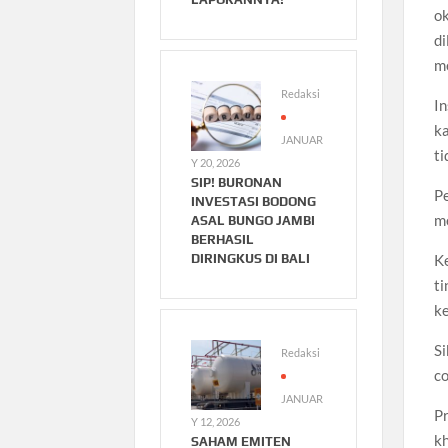
o
d
m
Redaksi
In
ka
JANUAR
ti
Y 20, 2026
SIP! BURONAN
P
INVESTASI BODONG
m
ASAL BUNGO JAMBI
BERHASIL
K
DIRINGKUS DI BALI
t
k
Si
Redaksi
co
JANUAR
Pr
Y 12, 2026
k
SAHAM EMITEN