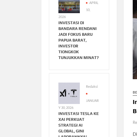
APRIL
10,
2026
INVESTASI DI
BANDARA RENDANI
JADI FOKUS BARU
PAPUA BARAT,
INVESTOR
TIONGKOK
TUNJUKKAN MINAT?
Redaksi
B
I
JANUAR
Y 30, 2026
B
INVESTASI TESLA KE
XAI PERKUAT
Re
STRATEGI AI
GLOBAL, GINI
D
LAPORANNYA!