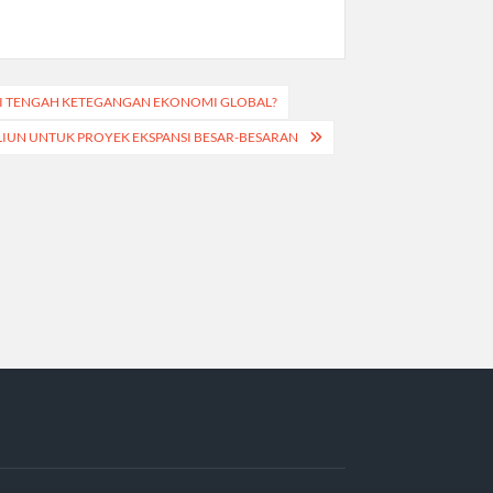
S DI TENGAH KETEGANGAN EKONOMI GLOBAL?
ILIUN UNTUK PROYEK EKSPANSI BESAR-BESARAN