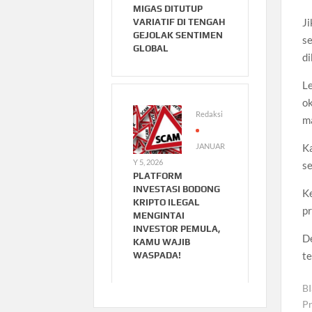
MIGAS DITUTUP
Ji
VARIATIF DI TENGAH
GEJOLAK SENTIMEN
se
GLOBAL
d
Le
ok
Redaksi
m
Ka
JANUAR
Y 5, 2026
se
PLATFORM
INVESTASI BODONG
Ke
KRIPTO ILEGAL
pr
MENGINTAI
INVESTOR PEMULA,
De
KAMU WAJIB
te
WASPADA!
B
P