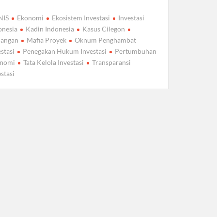
NIS
Ekonomi
Ekosistem Investasi
Investasi
onesia
Kadin Indonesia
Kasus Cilegon
angan
Mafia Proyek
Oknum Penghambat
estasi
Penegakan Hukum Investasi
Pertumbuhan
nomi
Tata Kelola Investasi
Transparansi
estasi