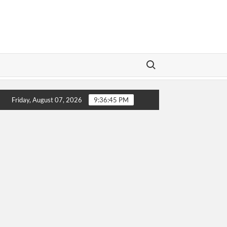
Search for:
porannya!
Sip! Buronan Investasi Bodong asal Bungo Jambi
Friday, August 07, 2026
9:36:46 PM