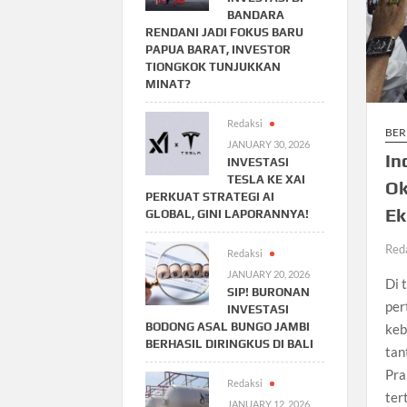
BANDARA
RENDANI JADI FOKUS BARU
PAPUA BARAT, INVESTOR
TIONGKOK TUNJUKKAN
MINAT?
Redaksi
BER
JANUARY 30, 2026
In
INVESTASI
TESLA KE XAI
Ok
PERKUAT STRATEGI AI
Ek
GLOBAL, GINI LAPORANNYA!
Red
Redaksi
JANUARY 20, 2026
Di 
SIP! BURONAN
per
INVESTASI
BODONG ASAL BUNGO JAMBI
keb
BERHASIL DIRINGKUS DI BALI
tan
Pra
Redaksi
ter
JANUARY 12, 2026