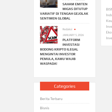
SAHAM EMITEN
MIGAS DITUTUP
BIS
VARIATIF DI TENGAH GEJOLAK
Ind
SENTIMEN GLOBAL
Keu
Inv
Redaksi
Eko
JANUARY 5, 2026
Inv
PLATFORM
INVESTASI
BODONG KRIPTO ILEGAL
MENGINTAI INVESTOR
PEMULA, KAMU WAJIB
WASPADA!
Categories
Berita Terbaru
Bisnis