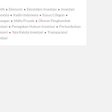
NIS
Ekonomi
Ekosistem Investasi
Investasi
onesia
Kadin Indonesia
Kasus Cilegon
angan
Mafia Proyek
Oknum Penghambat
estasi
Penegakan Hukum Investasi
Pertumbuhan
nomi
Tata Kelola Investasi
Transparansi
estasi