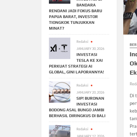
BANDARA
RENDANI JADI FOKUS BARU
PAPUA BARAT, INVESTOR
TIONGKOK TUNJUKKAN
MINAT?
Redaksi
BER
JANUARY 30, 2026
In
INVESTASI
TESLA KE XAI
Ok
PERKUAT STRATEGI AI
Ek
GLOBAL, GINI LAPORANNYA!
Red
Redaksi
JANUARY 20, 2026
Di 
SIP! BURONAN
per
INVESTASI
BODONG ASAL BUNGO JAMBI
keb
BERHASIL DIRINGKUS DI BALI
tan
Pra
Redaksi
ter
JANUARY 12, 2026