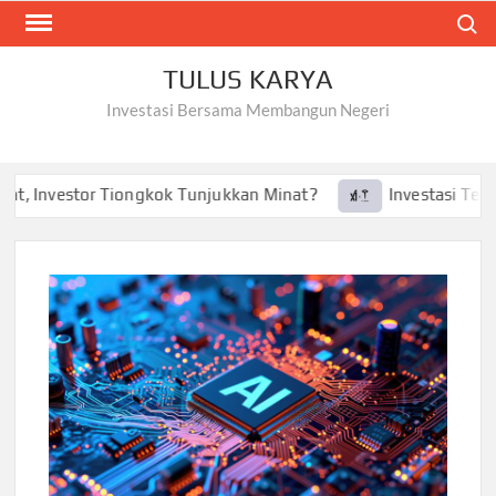
Skip
Search
to
content
TULUS KARYA
Investasi Bersama Membangun Negeri
, Investor Tiongkok Tunjukkan Minat?
Investasi Tesla ke