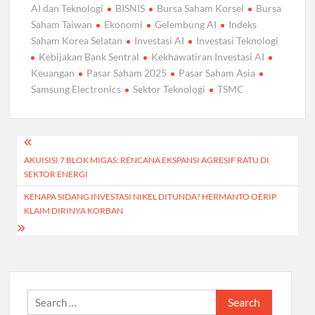
AI dan Teknologi
BISNIS
Bursa Saham Korsel
Bursa
Saham Taiwan
Ekonomi
Gelembung AI
Indeks
Saham Korea Selatan
Investasi AI
Investasi Teknologi
Kebijakan Bank Sentral
Kekhawatiran Investasi AI
Keuangan
Pasar Saham 2025
Pasar Saham Asia
Samsung Electronics
Sektor Teknologi
TSMC
Post
AKUISISI 7 BLOK MIGAS: RENCANA EKSPANSI AGRESIF RATU DI
navigation
SEKTOR ENERGI
KENAPA SIDANG INVESTASI NIKEL DITUNDA? HERMANTO OERIP
KLAIM DIRINYA KORBAN
Search
for: