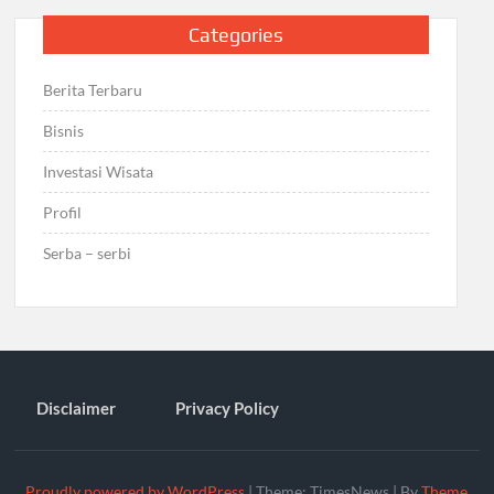
Categories
Berita Terbaru
Bisnis
Investasi Wisata
Profil
Serba – serbi
Disclaimer
Privacy Policy
Proudly powered by WordPress
|
Theme: TimesNews
|
By
Theme