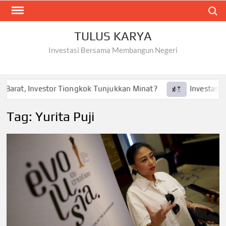
Skip
Search
to
content
TULUS KARYA
Investasi Bersama Membangun Negeri
Barat, Investor Tiongkok Tunjukkan Minat?
Investasi Tes
Tag:
Yurita Puji