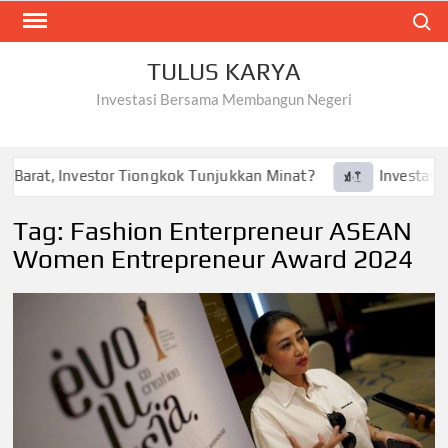
Skip
Search
to
content
TULUS KARYA
Investasi Bersama Membangun Negeri
 Barat, Investor Tiongkok Tunjukkan Minat?
Investasi Te
Tag:
Fashion Enterpreneur ASEAN
Women Entrepreneur Award 2024