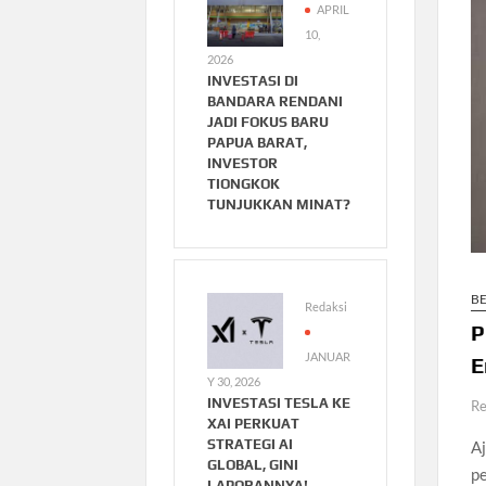
APRIL
10,
2026
INVESTASI DI
BANDARA RENDANI
JADI FOKUS BARU
PAPUA BARAT,
INVESTOR
TIONGKOK
TUNJUKKAN MINAT?
B
Redaksi
P
JANUAR
E
Y 30, 2026
INVESTASI TESLA KE
Re
XAI PERKUAT
STRATEGI AI
A
GLOBAL, GINI
pe
LAPORANNYA!