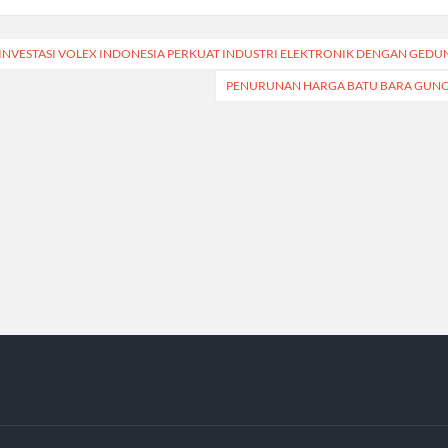
t
INVESTASI VOLEX INDONESIA PERKUAT INDUSTRI ELEKTRONIK DENGAN GEDUNG
igation
PENURUNAN HARGA BATU BARA GUNC