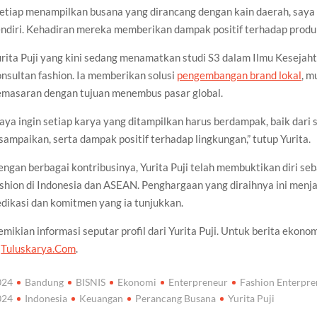
etiap menampilkan busana yang dirancang dengan kain daerah, saya s
ndiri. Kehadiran mereka memberikan dampak positif terhadap produk k
rita Puji yang kini sedang menamatkan studi S3 dalam Ilmu Kesejahte
nsultan fashion. Ia memberikan solusi
pengembangan brand lokal
, m
emasaran dengan tujuan menembus pasar global.
aya ingin setiap karya yang ditampilkan harus berdampak, baik dari s
sampaikan, serta dampak positif terhadap lingkungan,” tutup Yurita.
ngan berbagai kontribusinya, Yurita Puji telah membuktikan diri se
shion di Indonesia dan ASEAN. Penghargaan yang diraihnya ini menja
dikasi dan komitmen yang ia tunjukkan.
mikian informasi seputar profil dari Yurita Puji. Untuk berita ekonomi
i
Tuluskarya.Com
.
024
Bandung
BISNIS
Ekonomi
Enterpreneur
Fashion Enterpr
024
Indonesia
Keuangan
Perancang Busana
Yurita Puji