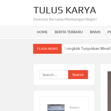
Skip
TULUS KARYA
to
content
Investasi Bersama Membangun Negeri
HOME
BERITA TERBARU
BISNIS
P
kus Baru Papua Barat, Investor Tiongkok Tunjukkan Minat?
FLASH NEWS
Search
for:
Redaksi