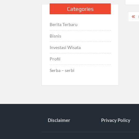
Categories
Pos
nav
Berita Terbaru
Bisnis
Investasi Wisata
Profil
Serba – serbi
Disclaimer
Privacy Policy