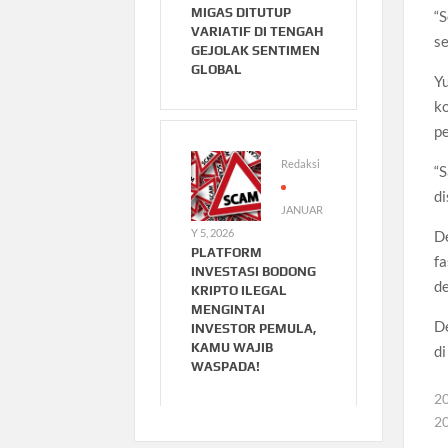
MIGAS DITUTUP
“S
VARIATIF DI TENGAH
se
GEJOLAK SENTIMEN
GLOBAL
Yu
ko
p
Redaksi
“S
di
JANUAR
Y 5, 2026
De
PLATFORM
fa
INVESTASI BODONG
de
KRIPTO ILEGAL
MENGINTAI
De
INVESTOR PEMULA,
KAMU WAJIB
d
WASPADA!
2
2