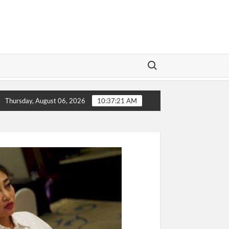
Search for:
nya!
Sip! Buronan Investasi Bodong asal Bungo Jambi Berh
Thursday, August 06, 2026
10:37:22 AM