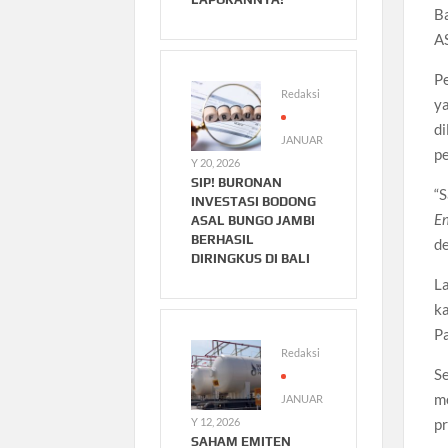
Ba
A
P
Redaksi
ya
d
JANUAR
p
Y 20, 2026
SIP! BURONAN
“S
INVESTASI BODONG
E
ASAL BUNGO JAMBI
BERHASIL
de
DIRINGKUS DI BALI
La
ka
P
Redaksi
Se
me
JANUAR
Y 12, 2026
p
SAHAM EMITEN