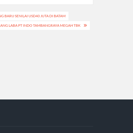
 BARU SENILAI USD40 JUTA DI BATAM
ANG LABA PT INDO TAMBANGRAYA MEGAH TBK