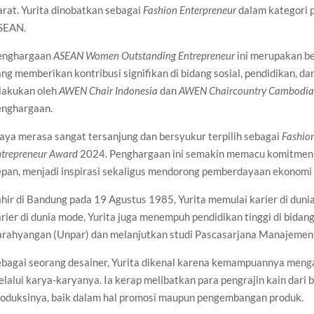
rat. Yurita dinobatkan sebagai
Fashion Enterpreneur
dalam kategori 
SEAN.
enghargaan
ASEAN Women Outstanding Entrepreneur
ini merupakan b
ng memberikan kontribusi signifikan di bidang sosial, pendidikan, da
ilakukan oleh
AWEN Chair Indonesia
dan
AWEN Chaircountry Cambodi
enghargaan.
aya merasa sangat tersanjung dan bersyukur terpilih sebagai
Fashio
ntrepreneur Award
2024. Penghargaan ini semakin memacu komitmen
pan, menjadi inspirasi sekaligus mendorong pemberdayaan ekonomi k
hir di Bandung pada 19 Agustus 1985, Yurita memulai karier di duni
rier di dunia mode, Yurita juga menempuh pendidikan tinggi di bidang
arahyangan (Unpar) dan melanjutkan studi Pascasarjana Manajemen G
bagai seorang desainer, Yurita dikenal karena kemampuannya mengan
lalui karya-karyanya. Ia kerap melibatkan para pengrajin kain dari 
roduksinya, baik dalam hal promosi maupun pengembangan produk.