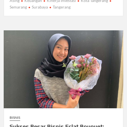
Asing
Keuangan
Kinerja Investasi
Kota Tangerang
Semarang
Surabaya
Tangerang
BISNIS
Sukses Besar Bisnis Eclat Bouquet: