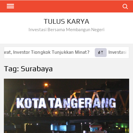
Skip
Search
to
content
TULUS KARYA
Investasi Bersama Membangun Negeri
at, Investor Tiongkok Tunjukkan Minat?
Investasi Tesla 
Tag:
Surabaya