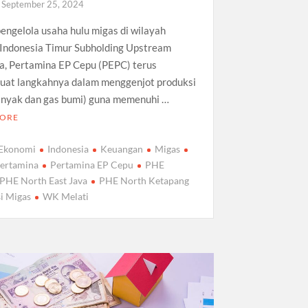
September 25, 2024
engelola usaha hulu migas di wilayah
 Indonesia Timur Subholding Upstream
a, Pertamina EP Cepu (PEPC) terus
at langkahnya dalam menggenjot produksi
inyak dan gas bumi) guna memenuhi …
MORE
Ekonomi
Indonesia
Keuangan
Migas
ertamina
Pertamina EP Cepu
PHE
PHE North East Java
PHE North Ketapang
i Migas
WK Melati