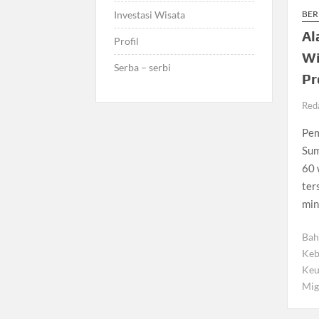
Investasi Wisata
BER
Al
Profil
Wi
Serba – serbi
Pr
Red
Pem
Sum
60 
ter
min
Bah
Keb
Keu
Mig