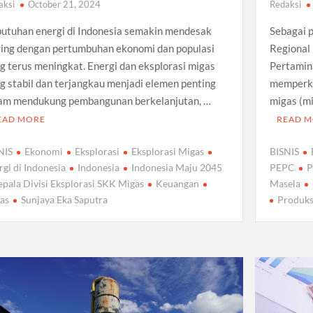
aksi
October 21, 2024
Redaksi
utuhan energi di Indonesia semakin mendesak
Sebagai p
ring dengan pertumbuhan ekonomi dan populasi
Regional
g terus meningkat. Energi dan eksplorasi migas
Pertamin
g stabil dan terjangkau menjadi elemen penting
memperku
am mendukung pembangunan berkelanjutan, …
migas (m
EAD MORE
READ 
NIS
Ekonomi
Eksplorasi
Eksplorasi Migas
BISNIS
rgi di Indonesia
Indonesia
Indonesia Maju 2045
PEPC
P
epala Divisi Eksplorasi SKK Migas
Keuangan
Masela
as
Sunjaya Eka Saputra
Produks