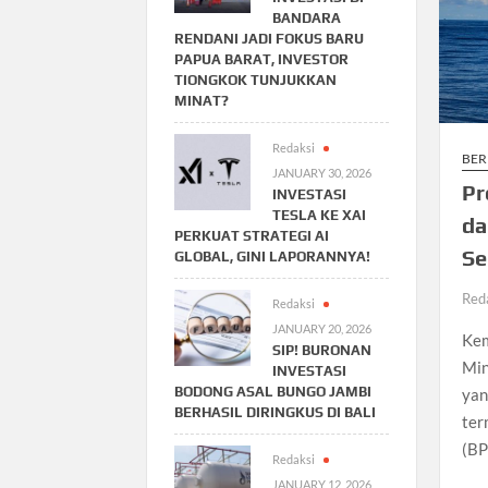
BANDARA
RENDANI JADI FOKUS BARU
PAPUA BARAT, INVESTOR
TIONGKOK TUNJUKKAN
MINAT?
Redaksi
BER
JANUARY 30, 2026
Pr
INVESTASI
TESLA KE XAI
da
PERKUAT STRATEGI AI
Se
GLOBAL, GINI LAPORANNYA!
Red
Redaksi
JANUARY 20, 2026
Kem
SIP! BURONAN
Min
INVESTASI
BODONG ASAL BUNGO JAMBI
yan
BERHASIL DIRINGKUS DI BALI
ter
(BP
Redaksi
JANUARY 12, 2026