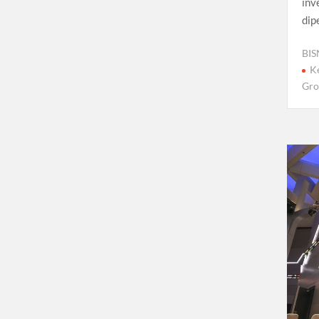
inv
dip
BIS
K
Gro