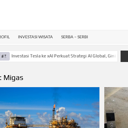
ROFIL
INVESTASI WISATA
SERBA – SERBI
esla ke xAI Perkuat Strategi AI Global, Gini Laporannya!
S
:
Migas