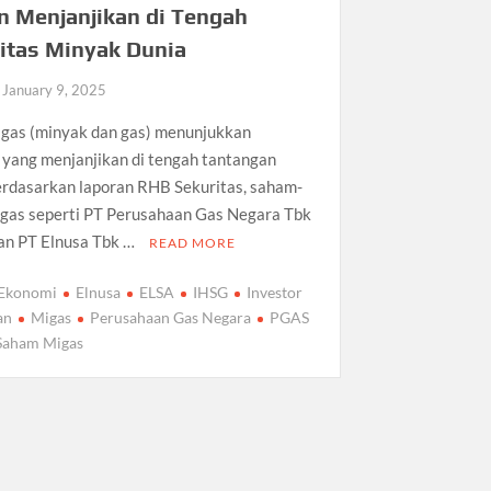
n Menjanjikan di Tengah
litas Minyak Dunia
January 9, 2025
gas (minyak dan gas) menunjukkan
 yang menjanjikan di tengah tantangan
Berdasarkan laporan RHB Sekuritas, saham-
gas seperti PT Perusahaan Gas Negara Tbk
an PT Elnusa Tbk …
READ MORE
Ekonomi
Elnusa
ELSA
IHSG
Investor
an
Migas
Perusahaan Gas Negara
PGAS
Saham Migas