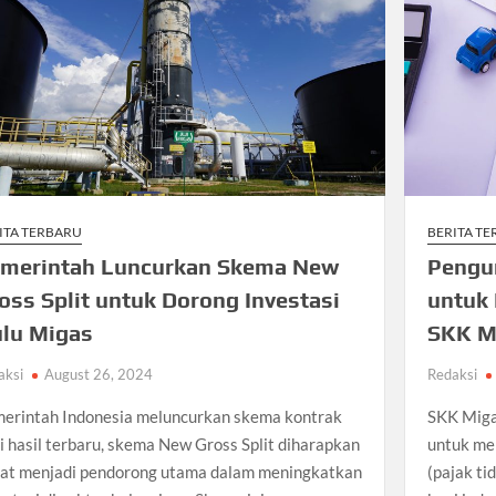
ITA TERBARU
BERITA T
merintah Luncurkan Skema New
Pengu
oss Split untuk Dorong Investasi
untuk 
lu Migas
SKK M
aksi
August 26, 2024
Redaksi
erintah Indonesia meluncurkan skema kontrak
SKK Miga
i hasil terbaru, skema New Gross Split diharapkan
untuk me
at menjadi pendorong utama dalam meningkatkan
(pajak ti