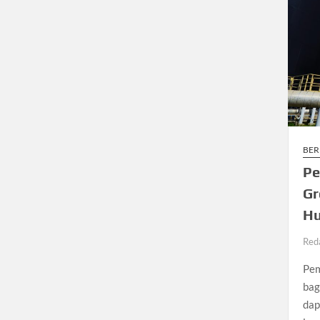
BER
Pe
Gr
Hu
Red
Pem
bag
dap