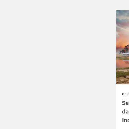
BER
Se
da
In