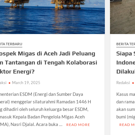
ITA TERBARU
BERITA T
ospek Migas di Aceh Jadi Peluang
Siapa 
n Tantangan di Tengah Kolaborasi
Indone
ktor Energi?
Dilak
aksi
March 19, 2025
Redaksi
enterian ESDM (Energi dan Sumber Daya
Kasus maf
eral) menggelar silaturahmi Ramadan 1446 H
dan ramai
g dihadiri oleh seluruh keluarga besar ESDM,
akan sum
masuk Kepala Badan Pengelola Migas Aceh
bumi (mig
MA), Nasri Djalal. Acara buka …
READ MORE
READ 