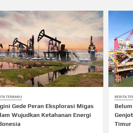
ITA TERBARU
BERITA T
gini Gede Peran Eksplorasi Migas
Belum
lam Wujudkan Ketahanan Energi
Genjot
donesia
Timur