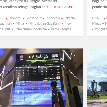
estasi di sektor hulu migas. Skema ini
bagi indu
erkenalkan sebagai bagian dari …
pemberla
READ MORE
NIS
Ekonomi
Gross Split
Indonesia
Jakarta
BISNIS
euangan
Migas
Minyak dan Gas Bumi
New
Migas
M
ss Split
Pemerintah Indonesia
Proyek Migas
Pengura