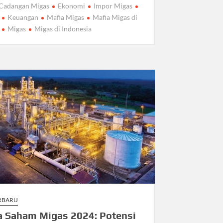
Cadangan Migas
Ekonomi
Impor Migas
Keuangan
Mafia Migas
Mafia Migas di
Migas
Migas di Indonesia
ERBARU
a Saham Migas 2024: Potensi