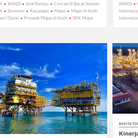
eh
BISNIS
blok Rantau
Conrad di Barat Selatan
BISNIS
eh
Ekonomi
Keuangan
Migas
Migas di Aceh
Indonesia
sri Djalal
Prospek Migas di Aceh
SKK Migas
Indonesia
BERITA T
Kinerj