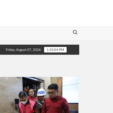
Search for:
ip! Buronan Investasi Bodong asal Bungo Jambi Berhasil Diringkus
Friday, August 07, 2026
1:10:05 PM