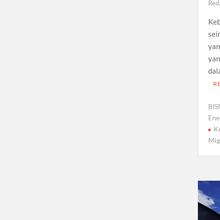
Red
Keb
sei
yan
yan
dal
R
BIS
Ene
K
Mig