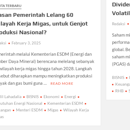
Divide
ITA TERBARU
Volati
asan Pemerintah Lelang 60
layah Kerja Migas, untuk Genjot
Redaksi
oduksi Nasional?
Saham mi
performa
aksi
February 3, 2025
global. 
erintah melalui Kementerian ESDM (Energi dan
saham mi
ber Daya Mineral) berencana melelang sebanyak
(PGAS) d
wilayah kerja migas hingga tahun 2028. Langkah
sebut diharapkan mampu meningkatkan produksi
BISNIS
yak dan gas bumi guna …
READ MORE
Keuang
RHB
lil Lahadalia
BISNIS
Ekonomi
Energi
utuhan Energi Nasional
Kementerian ESDM
angan
Menteri ESDM
Migas
Wilayah Kerja
as