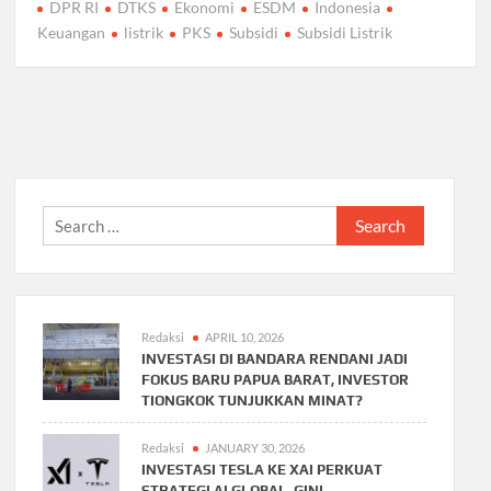
DPR RI
DTKS
Ekonomi
ESDM
Indonesia
Keuangan
listrik
PKS
Subsidi
Subsidi Listrik
Search
for:
Redaksi
APRIL 10, 2026
INVESTASI DI BANDARA RENDANI JADI
FOKUS BARU PAPUA BARAT, INVESTOR
TIONGKOK TUNJUKKAN MINAT?
Redaksi
JANUARY 30, 2026
INVESTASI TESLA KE XAI PERKUAT
STRATEGI AI GLOBAL, GINI