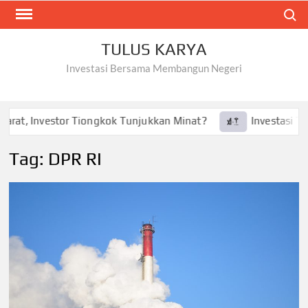
Skip
Search
to
content
TULUS KARYA
Investasi Bersama Membangun Negeri
at, Investor Tiongkok Tunjukkan Minat?
Investasi Tesla 
Tag:
DPR RI