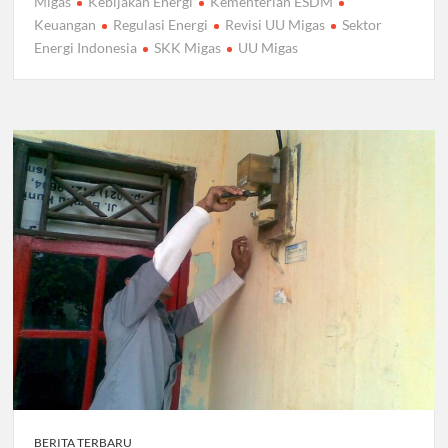
Migas
Kebijakan Energi
Kementerian ESDM
Keuangan
Regulasi Energi
Revisi UU Migas
Sektor
Energi Indonesia
SKK Migas
UU Migas
BERITA TERBARU