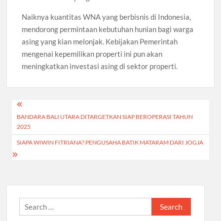
Naiknya kuantitas WNA yang berbisnis di Indonesia,
mendorong permintaan kebutuhan hunian bagi warga
asing yang kian melonjak. Kebijakan Pemerintah
mengenai kepemilikan properti ini pun akan
meningkatkan investasi asing di sektor properti.
Post
BANDARA BALI UTARA DITARGETKAN SIAP BEROPERASI TAHUN
navigation
2025
SIAPA WIWIN FITRIANA? PENGUSAHA BATIK MATARAM DARI JOGJA
Search
for: