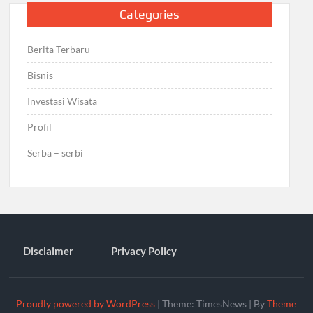
Categories
Berita Terbaru
Bisnis
Investasi Wisata
Profil
Serba – serbi
Disclaimer
Privacy Policy
Proudly powered by WordPress
|
Theme: TimesNews
|
By
Theme