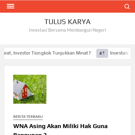
Skip
Search
to
content
TULUS KARYA
Investasi Bersama Membangun Negeri
arat, Investor Tiongkok Tunjukkan Minat?
Investasi Tesla
BERITA TERBARU
WNA Asing Akan Miliki Hak Guna
Bangunan ?