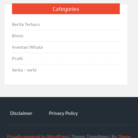
Categories
Berita Terbaru
Bisnis
Investasi Wisata
Profil
Serba – serbi
Disclaimer
Privacy Policy
Proudly powered by WordPress
|
Theme: TimesNews
|
By
Theme