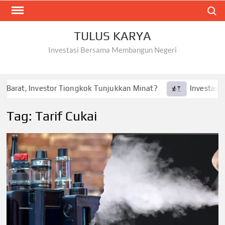
Skip
Search
to
content
TULUS KARYA
Investasi Bersama Membangun Negeri
Barat, Investor Tiongkok Tunjukkan Minat?
Investasi Tes
Tag:
Tarif Cukai