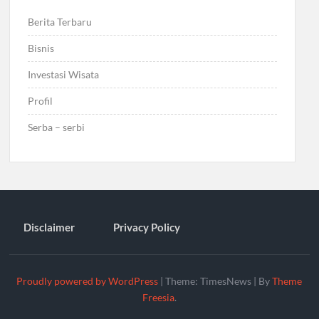
Berita Terbaru
Bisnis
Investasi Wisata
Profil
Serba – serbi
Disclaimer
Privacy Policy
Proudly powered by WordPress
|
Theme: TimesNews
|
By
Theme
Freesia
.