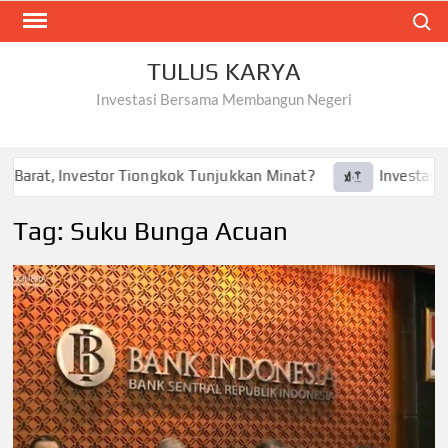
Skip
Search
to
content
TULUS KARYA
Investasi Bersama Membangun Negeri
Barat, Investor Tiongkok Tunjukkan Minat?
Investasi Tes
Tag:
Suku Bunga Acuan