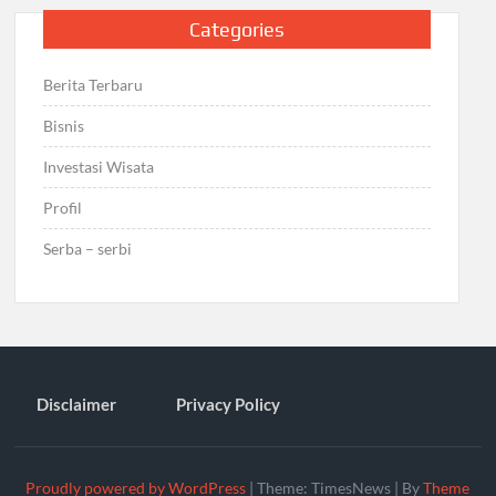
Categories
Berita Terbaru
Bisnis
Investasi Wisata
Profil
Serba – serbi
Disclaimer
Privacy Policy
Proudly powered by WordPress
|
Theme: TimesNews
|
By
Theme