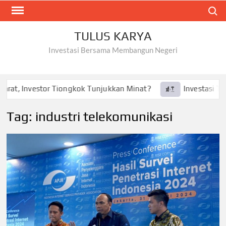
Skip
Search
to
content
TULUS KARYA
Investasi Bersama Membangun Negeri
at, Investor Tiongkok Tunjukkan Minat?
Investasi Tesla 
Tag:
industri telekomunikasi