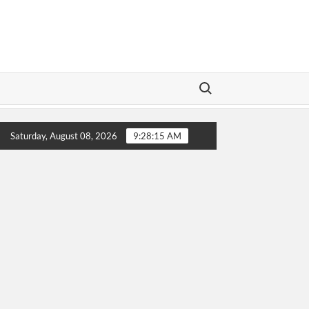
Search for:
porannya!
Sip! Buronan Investasi Bodong asal Bungo Jambi
Saturday, August 08, 2026
9:28:16 AM