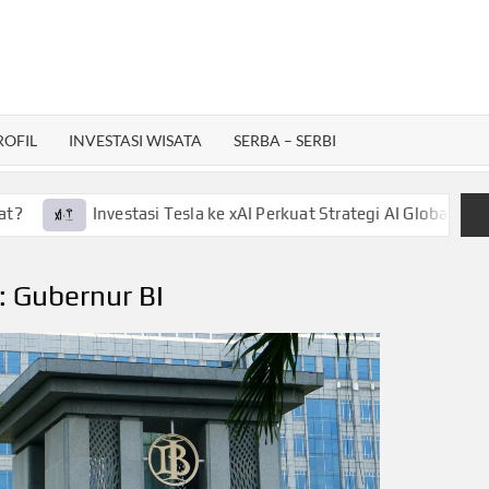
ROFIL
INVESTASI WISATA
SERBA – SERBI
Investasi Tesla ke xAI Perkuat Strategi AI Global, Gini La
:
Gubernur BI