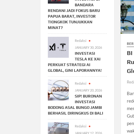
BANDARA
RENDANI JADI FOKUS BARU
PAPUA BARAT, INVESTOR
TIONGKOK TUNJUKKAN
MINAT?
Redaksi
BER
JANUARY 30, 2026
BI
INVESTASI
TESLA KE XAI
Ru
PERKUAT STRATEGI AI
Gl
GLOBAL, GINI LAPORANNYA!
Red
Redaksi
JANUARY 20, 2026
Ban
SIP! BURONAN
red
INVESTASI
BODONG ASAL BUNGO JAMBI
mem
BERHASIL DIRINGKUS DI BALI
Gub
pen
Redaksi
wak
JANUARY 12, 2026