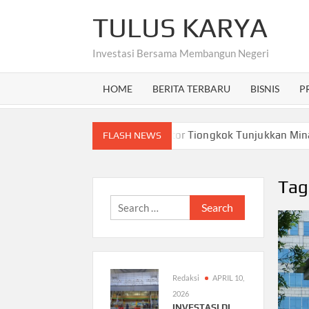
Skip
TULUS KARYA
to
content
Investasi Bersama Membangun Negeri
HOME
BERITA TERBARU
BISNIS
P
di Fokus Baru Papua Barat, Investor Tiongkok Tunjukkan Minat?
FLASH NEWS
Tag
Search
for:
Redaksi
APRIL 10,
2026
INVESTASI DI