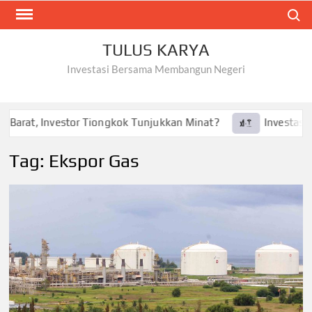
Skip
Search
to
content
TULUS KARYA
Investasi Bersama Membangun Negeri
 Barat, Investor Tiongkok Tunjukkan Minat?
Investasi Te
Tag:
Ekspor Gas