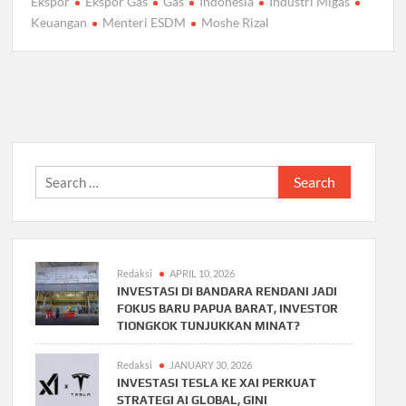
Ekspor
Ekspor Gas
Gas
Indonesia
Industri Migas
Keuangan
Menteri ESDM
Moshe Rizal
Search
for:
Redaksi
APRIL 10, 2026
INVESTASI DI BANDARA RENDANI JADI
FOKUS BARU PAPUA BARAT, INVESTOR
TIONGKOK TUNJUKKAN MINAT?
Redaksi
JANUARY 30, 2026
INVESTASI TESLA KE XAI PERKUAT
STRATEGI AI GLOBAL, GINI