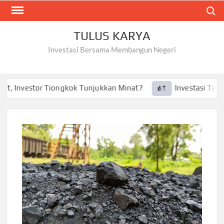
Skip
Search
to
content
TULUS KARYA
Investasi Bersama Membangun Negeri
, Investor Tiongkok Tunjukkan Minat?
Investasi Tesla ke 