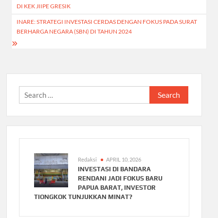
navigation
DI KEK JIIPE GRESIK
INARE: STRATEGI INVESTASI CERDAS DENGAN FOKUS PADA SURAT
BERHARGA NEGARA (SBN) DI TAHUN 2024
Search
for:
Redaksi
APRIL 10, 2026
INVESTASI DI BANDARA
RENDANI JADI FOKUS BARU
PAPUA BARAT, INVESTOR
TIONGKOK TUNJUKKAN MINAT?