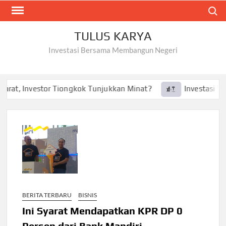
Skip
Search
to
content
TULUS KARYA
Investasi Bersama Membangun Negeri
rat, Investor Tiongkok Tunjukkan Minat?
Investasi Tesla
BERITA TERBARU
BISNIS
Ini Syarat Mendapatkan KPR DP 0
Persen dari Bank Mandiri