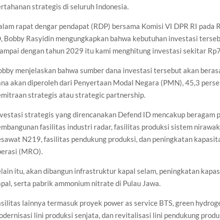
rtahanan strategis di seluruh Indonesia.
alam rapat dengar pendapat (RDP) bersama Komisi VI DPR RI pada 
D, Bobby Rasyidin mengungkapkan bahwa kebutuhan investasi terseb
ampai dengan tahun 2029 itu kami menghitung investasi sekitar Rp7,4
bby menjelaskan bahwa sumber dana investasi tersebut akan berasa
na akan diperoleh dari Penyertaan Modal Negara (PMN), 45,3 persen
mitraan strategis atau strategic partnership.
vestasi strategis yang direncanakan Defend ID mencakup beragam pr
mbangunan fasilitas industri radar, fasilitas produksi sistem nirawa
sawat N219, fasilitas pendukung produksi, dan peningkatan kapasita
perasi (MRO).
lain itu, akan dibangun infrastruktur kapal selam, peningkatan kapas
pal, serta pabrik ammonium nitrate di Pulau Jawa.
silitas lainnya termasuk proyek power as service BTS, green hydrogen,
dernisasi lini produksi senjata, dan revitalisasi lini pendukung pro