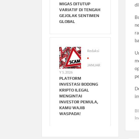
MIGAS DITUTUP
d
VARIATIF DI TENGAH
GEJOLAK SENTIMEN
B
GLOBAL
ne
ra
ba
Redaksi
U
m
JANUAR
o
Y 5, 2026
pe
PLATFORM
INVESTASI BODONG
De
KRIPTO ILEGAL
in
MENGINTAI
INVESTOR PEMULA,
KAMU WAJIB
B
WASPADA!
In