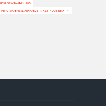
KAP RENCANA AMBISIUS
N PENGISIAN KENDARAAN LISTRIK DI INDONESIA