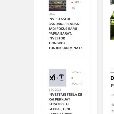
APRIL
10,
2026
INVESTASI DI
BANDARA RENDANI
JADI FOKUS BARU
PAPUA BARAT,
INVESTOR
TIONGKOK
TUNJUKKAN MINAT?
B
Redaksi
D
JANUAR
P
Y 30, 2026
INVESTASI TESLA KE
Re
XAI PERKUAT
STRATEGI AI
H
GLOBAL, GINI
in
LAPORANNYA!