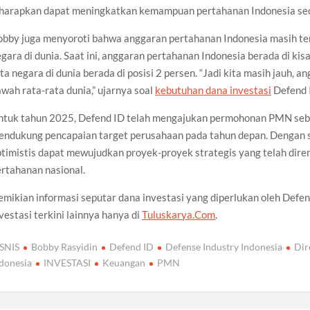
iharapkan dapat meningkatkan kemampuan pertahanan Indonesia seca
obby juga menyoroti bahwa anggaran pertahanan Indonesia masih te
gara di dunia. Saat ini, anggaran pertahanan Indonesia berada di ki
ta negara di dunia berada di posisi 2 persen. “Jadi kita masih jauh, 
wah rata-rata dunia,” ujarnya soal
kebutuhan dana investasi
Defend 
ntuk tahun 2025, Defend ID telah mengajukan permohonan PMN sebes
endukung pencapaian target perusahaan pada tahun depan. Dengan s
ptimistis dapat mewujudkan proyek-proyek strategis yang telah dir
rtahanan nasional.
mikian informasi seputar dana investasi yang diperlukan oleh Defend
vestasi terkini lainnya hanya di
Tuluskarya.Com
.
ISNIS
Bobby Rasyidin
Defend ID
Defense Industry Indonesia
Dir
donesia
INVESTASI
Keuangan
PMN