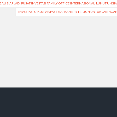
t
BALI SIAP JADI PUSAT INVESTASI FAMILY OFFICE INTERNASIONAL, LUHUT UNG
igation
INVESTASI SPKLU: VINFAST SIAPKAN RP1 TRILIUN UNTUK JARINGA