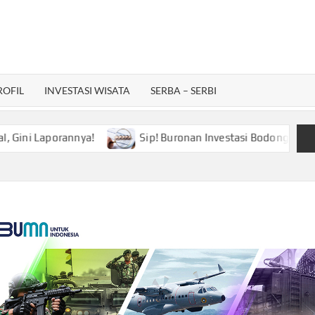
ROFIL
INVESTASI WISATA
SERBA – SERBI
ini Laporannya!
Sip! Buronan Investasi Bodong asal Bungo