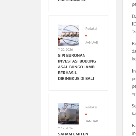
pe
D
I
Redaksi
“S
JANUAR
Bo
Y 20, 2026
da
SIP! BURONAN
ke
INVESTASI BODONG
ASAL BUNGO JAMBI
In
BERHASIL
pe
DIRINGKUS DI BALI
pe
o
Se
Redaksi
ka
JANUAR
Fa
Y 12, 2026
mo
SAHAM EMITEN