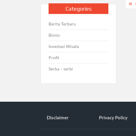
Pos
Categories
nav
Berita Terbaru
Bisnis
Investasi Wisata
Profil
Serba – serbi
Disclaimer
Privacy Policy