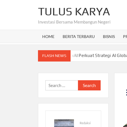
Skip
TULUS KARYA
to
content
Investasi Bersama Membangun Negeri
HOME
BERITA TERBARU
BISNIS
P
nat?
Investasi Tesla ke xAI Perkuat Strategi AI Global, G
FLASH NEWS
Search
for:
Redaksi