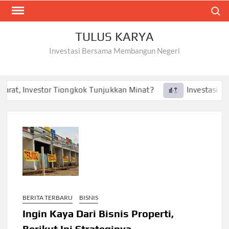
Skip
Search
to
content
TULUS KARYA
Investasi Bersama Membangun Negeri
rat, Investor Tiongkok Tunjukkan Minat?
Investasi Tesla
BERITA TERBARU
BISNIS
Ingin Kaya Dari Bisnis Properti,
Berikut Ini Strateginya