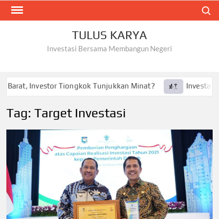
Skip
Search
to
content
TULUS KARYA
Investasi Bersama Membangun Negeri
 Barat, Investor Tiongkok Tunjukkan Minat?
Investasi Te
Tag:
Target Investasi