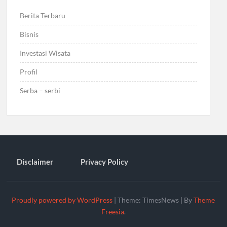
Berita Terbaru
Bisnis
Investasi Wisata
Profil
Serba – serbi
Disclaimer
Privacy Policy
Proudly powered by WordPress
|
Theme: TimesNews
|
By
Theme
Freesia
.