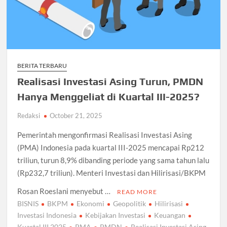
BERITA TERBARU
Realisasi Investasi Asing Turun, PMDN
Hanya Menggeliat di Kuartal III-2025?
Redaksi
October 21, 2025
Pemerintah mengonfirmasi Realisasi Investasi Asing
(PMA) Indonesia pada kuartal III-2025 mencapai Rp212
triliun, turun 8,9% dibanding periode yang sama tahun lalu
(Rp232,7 triliun). Menteri Investasi dan Hilirisasi/BKPM
Rosan Roeslani menyebut …
READ MORE
BISNIS
BKPM
Ekonomi
Geopolitik
Hilirisasi
Investasi Indonesia
Kebijakan Investasi
Keuangan
Kuartal III 2025
PMA
PMDN
Realisasi Investasi Asing