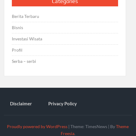
Categories
Berita Terbaru
Bisnis
Investasi Wisata
Profil
Serba – serbi
Disclaimer
Privacy Policy
Proudly powered by WordPress
|
Theme: TimesNews
|
By
Theme
Freesia
.