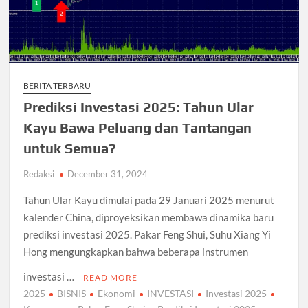
BERITA TERBARU
Prediksi Investasi 2025: Tahun Ular
Kayu Bawa Peluang dan Tantangan
untuk Semua?
Redaksi
December 31, 2024
Tahun Ular Kayu dimulai pada 29 Januari 2025 menurut
kalender China, diproyeksikan membawa dinamika baru
prediksi investasi 2025. Pakar Feng Shui, Suhu Xiang Yi
Hong mengungkapkan bahwa beberapa instrumen
investasi …
READ MORE
2025
BISNIS
Ekonomi
INVESTASI
Investasi 2025