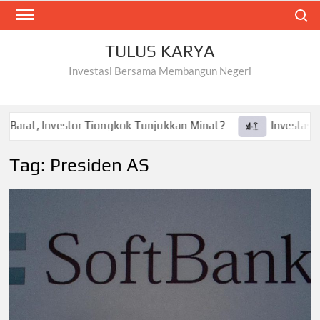
Skip
Search
to
content
TULUS KARYA
Investasi Bersama Membangun Negeri
 Barat, Investor Tiongkok Tunjukkan Minat?
Investasi Te
Tag:
Presiden AS