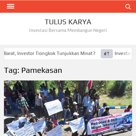
Skip
Search
to
content
TULUS KARYA
Investasi Bersama Membangun Negeri
Barat, Investor Tiongkok Tunjukkan Minat?
Investasi Tes
Tag:
Pamekasan