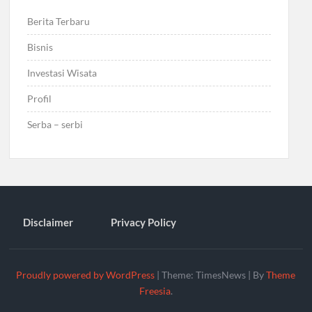
Berita Terbaru
Bisnis
Investasi Wisata
Profil
Serba – serbi
Disclaimer
Privacy Policy
Proudly powered by WordPress
|
Theme: TimesNews
|
By
Theme
Freesia
.