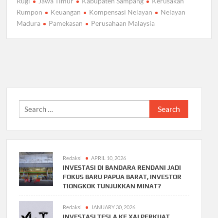
Rugi
Jawa Timur
Kabupaten Sampang
Kerusakan
Rumpon
Keuangan
Kompensasi Nelayan
Nelayan
Madura
Pamekasan
Perusahaan Malaysia
Search
for:
Redaksi
APRIL 10, 2026
INVESTASI DI BANDARA RENDANI JADI
FOKUS BARU PAPUA BARAT, INVESTOR
TIONGKOK TUNJUKKAN MINAT?
Redaksi
JANUARY 30, 2026
INVESTASI TESLA KE XAI PERKUAT