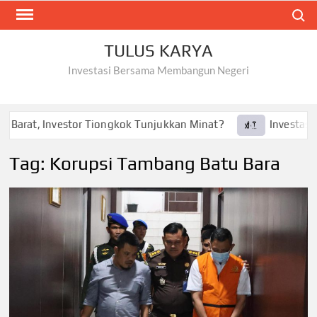
Skip
Search
to
content
TULUS KARYA
Investasi Bersama Membangun Negeri
 Barat, Investor Tiongkok Tunjukkan Minat?
Investasi Te
Tag:
Korupsi Tambang Batu Bara