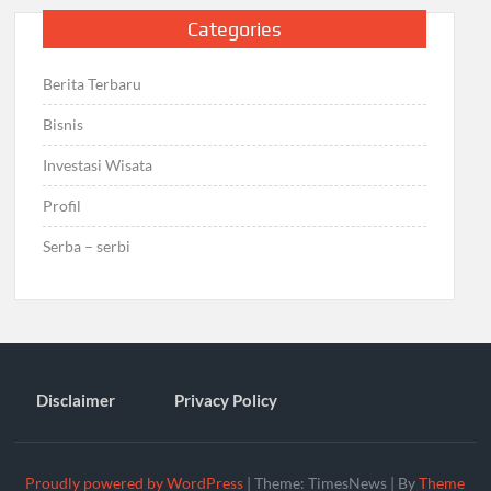
Categories
Berita Terbaru
Bisnis
Investasi Wisata
Profil
Serba – serbi
Disclaimer
Privacy Policy
Proudly powered by WordPress
|
Theme: TimesNews
|
By
Theme