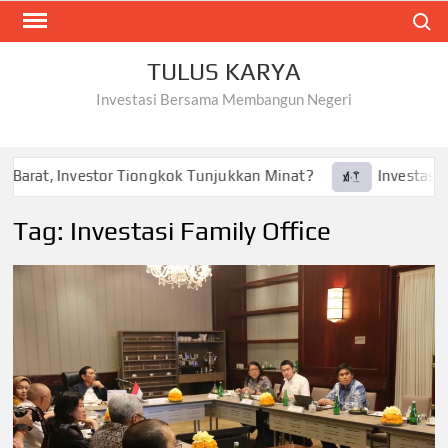
Skip
Search
to
content
TULUS KARYA
Investasi Bersama Membangun Negeri
 Barat, Investor Tiongkok Tunjukkan Minat?
Investasi Te
Tag:
Investasi Family Office