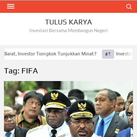
Skip
Search
to
content
TULUS KARYA
Investasi Bersama Membangun Negeri
Barat, Investor Tiongkok Tunjukkan Minat?
Investasi Tes
Tag:
FIFA