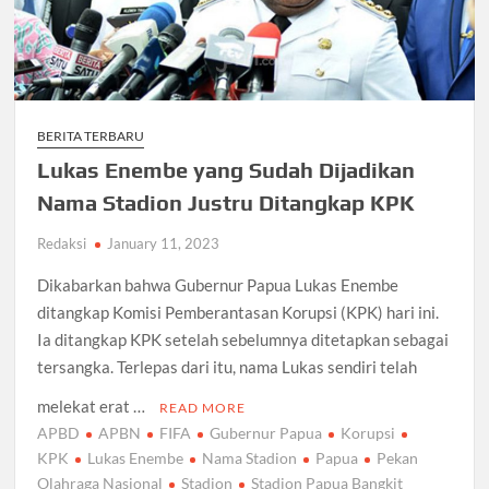
BERITA TERBARU
Lukas Enembe yang Sudah Dijadikan
Nama Stadion Justru Ditangkap KPK
Redaksi
January 11, 2023
Dikabarkan bahwa Gubernur Papua Lukas Enembe
ditangkap Komisi Pemberantasan Korupsi (KPK) hari ini.
Ia ditangkap KPK setelah sebelumnya ditetapkan sebagai
tersangka. Terlepas dari itu, nama Lukas sendiri telah
melekat erat …
READ MORE
APBD
APBN
FIFA
Gubernur Papua
Korupsi
KPK
Lukas Enembe
Nama Stadion
Papua
Pekan
Olahraga Nasional
Stadion
Stadion Papua Bangkit