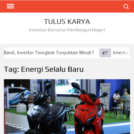
Skip
Search
to
content
TULUS KARYA
Investasi Bersama Membangun Negeri
Barat, Investor Tiongkok Tunjukkan Minat?
Investasi Tes
Tag:
Energi Selalu Baru