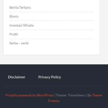
Berita Terbaru
Bisnis
Investasi Wisata
Profil
Serba – serbi
Disclaimer
Privacy Policy
Proudly powered by WordPress
|
Theme: TimesNews
|
By
Theme
Freesia
.