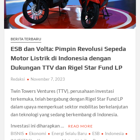
BERITA TERBARU
ESB dan Volta: Pimpin Revolusi Sepeda
Motor Listrik di Indonesia dengan
Dukungan TTV dan Rigel Star Fund LP
Redaksi
November 7, 2023
Twin Towers Ventures (TTV), perusahaan investasi
terkemuka, telah bergabung dengan Rigel Star Fund LP
dalam upaya memperkuat sektor mobilitas berkelanjutan
dan teknologi yang sedang berkembang di Indonesia.
Investasi ini diharapkan …
READ MORE
BISNIS
Ekonomi
Energi Selalu Baru
ESB
Indonesia