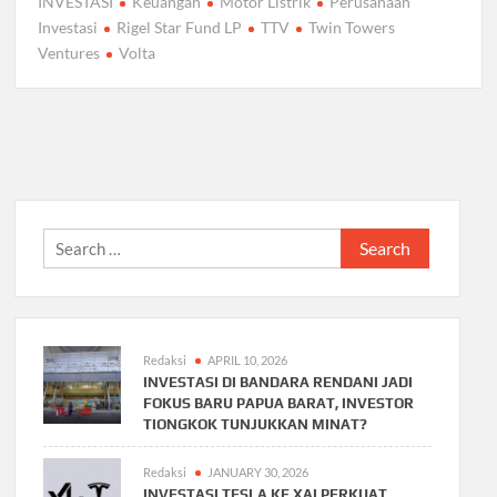
INVESTASI
Keuangan
Motor Listrik
Perusahaan
Investasi
Rigel Star Fund LP
TTV
Twin Towers
Ventures
Volta
Search
for:
Redaksi
APRIL 10, 2026
INVESTASI DI BANDARA RENDANI JADI
FOKUS BARU PAPUA BARAT, INVESTOR
TIONGKOK TUNJUKKAN MINAT?
Redaksi
JANUARY 30, 2026
INVESTASI TESLA KE XAI PERKUAT