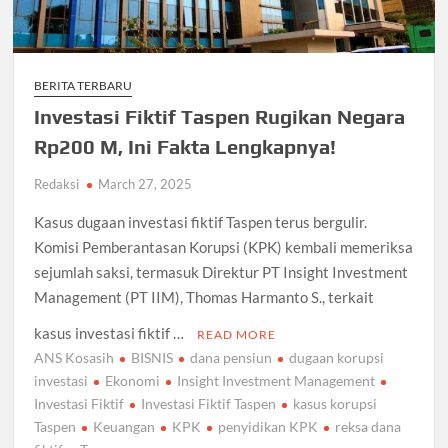
BERITA TERBARU
Investasi Fiktif Taspen Rugikan Negara
Rp200 M, Ini Fakta Lengkapnya!
Redaksi
March 27, 2025
Kasus dugaan investasi fiktif Taspen terus bergulir.
Komisi Pemberantasan Korupsi (KPK) kembali memeriksa
sejumlah saksi, termasuk Direktur PT Insight Investment
Management (PT IIM), Thomas Harmanto S., terkait
kasus investasi fiktif …
READ MORE
ANS Kosasih
BISNIS
dana pensiun
dugaan korupsi
investasi
Ekonomi
Insight Investment Management
Investasi Fiktif
Investasi Fiktif Taspen
kasus korupsi
Taspen
Keuangan
KPK
penyidikan KPK
reksa dana