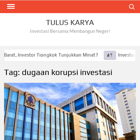
Skip
Search
to
content
TULUS KARYA
Investasi Bersama Membangun Negeri
Barat, Investor Tiongkok Tunjukkan Minat?
Investasi Tes
Tag:
dugaan korupsi investasi