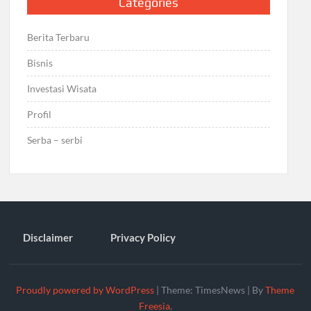
Categories
Berita Terbaru
Bisnis
Investasi Wisata
Profil
Serba – serbi
Disclaimer
Privacy Policy
Proudly powered by WordPress
|
Theme: TimesNews
|
By
Theme
Freesia
.