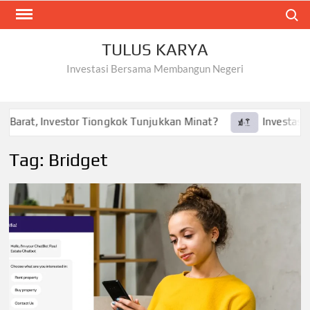
Skip
Search
to
content
TULUS KARYA
Investasi Bersama Membangun Negeri
 Barat, Investor Tiongkok Tunjukkan Minat?
Investasi Te
Tag:
Bridget