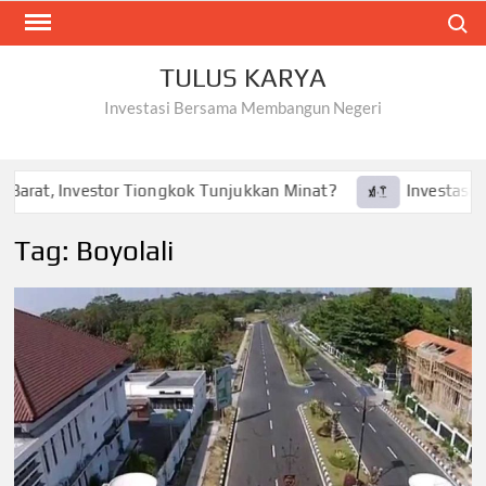
Skip
Search
to
content
TULUS KARYA
Investasi Bersama Membangun Negeri
Barat, Investor Tiongkok Tunjukkan Minat?
Investasi Tes
Tag:
Boyolali