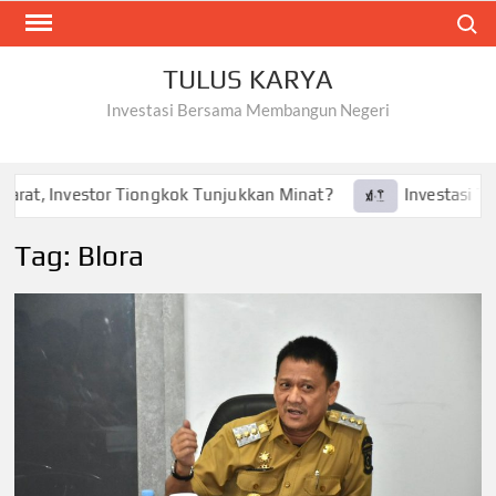
Skip
Search
to
content
TULUS KARYA
Investasi Bersama Membangun Negeri
at, Investor Tiongkok Tunjukkan Minat?
Investasi Tesla 
Tag:
Blora