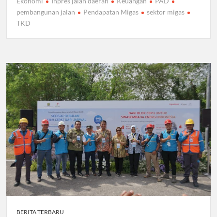
Ekonomi
Inpres jalan daerah
Keuangan
PAD
pembangunan jalan
Pendapatan Migas
sektor migas
TKD
BERITA TERBARU