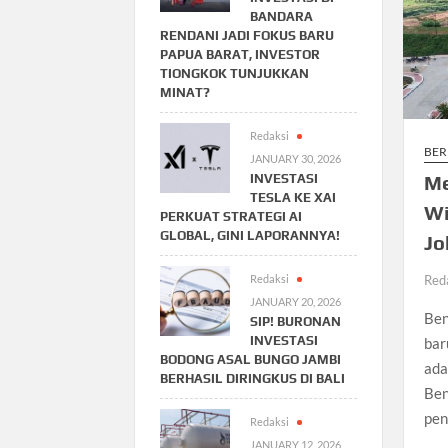
BANDARA
RENDANI JADI FOKUS BARU
PAPUA BARAT, INVESTOR
TIONGKOK TUNJUKKAN
MINAT?
Redaksi
BER
JANUARY 30, 2026
INVESTASI
Me
TESLA KE XAI
Wi
PERKUAT STRATEGI AI
GLOBAL, GINI LAPORANNYA!
Jo
Redaksi
Red
JANUARY 20, 2026
Ben
SIP! BURONAN
INVESTASI
bar
BODONG ASAL BUNGO JAMBI
ada
BERHASIL DIRINGKUS DI BALI
Ben
pen
Redaksi
JANUARY 12, 2026