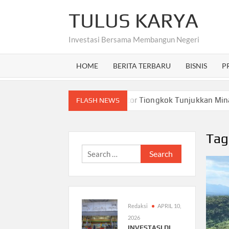
Skip
TULUS KARYA
to
content
Investasi Bersama Membangun Negeri
HOME
BERITA TERBARU
BISNIS
P
di Fokus Baru Papua Barat, Investor Tiongkok Tunjukkan Minat?
FLASH NEWS
Tag
Search
for:
Redaksi
APRIL 10,
2026
INVESTASI DI