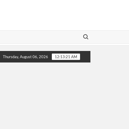
Search for:
porannya!
Sip! Buronan Investasi Bodong asal Bungo Jambi
Thursday, August 06, 2026
12:13:22 AM