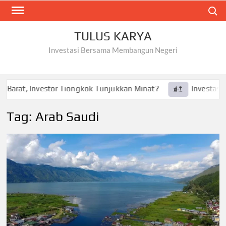
Skip
Search
to
content
TULUS KARYA
Investasi Bersama Membangun Negeri
Barat, Investor Tiongkok Tunjukkan Minat?
Investasi Tes
Tag:
Arab Saudi