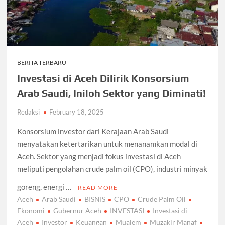
BERITA TERBARU
Investasi di Aceh Dilirik Konsorsium
Arab Saudi, Iniloh Sektor yang Diminati!
Redaksi
February 18, 2025
Konsorsium investor dari Kerajaan Arab Saudi
menyatakan ketertarikan untuk menanamkan modal di
Aceh. Sektor yang menjadi fokus investasi di Aceh
meliputi pengolahan crude palm oil (CPO), industri minyak
goreng, energi …
READ MORE
Aceh
Arab Saudi
BISNIS
CPO
Crude Palm Oil
Ekonomi
Gubernur Aceh
INVESTASI
Investasi di
Aceh
Investor
Keuangan
Mualem
Muzakir Manaf