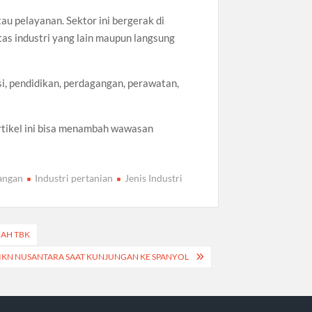
tau pelayanan. Sektor ini bergerak di
tas industri yang lain maupun langsung
si, pendidikan, perdagangan, perawatan,
artikel ini bisa menambah wawasan
angan
Industri pertanian
Jenis Industri
AH TBK
 IKN NUSANTARA SAAT KUNJUNGAN KE SPANYOL