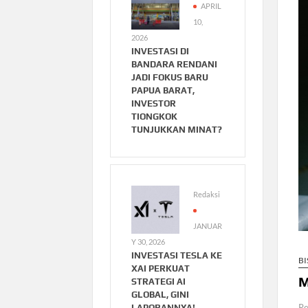
APRIL
10,
2026
INVESTASI DI
BANDARA RENDANI
JADI FOKUS BARU
PAPUA BARAT,
INVESTOR
TIONGKOK
TUNJUKKAN MINAT?
Redaksi
JANUAR
Y 30, 2026
INVESTASI TESLA KE
BI
XAI PERKUAT
M
STRATEGI AI
GLOBAL, GINI
Re
LAPORANNYA!