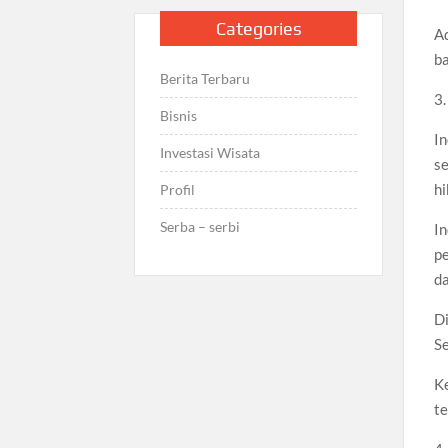
Categories
A
b
Berita Terbaru
3
Bisnis
In
Investasi Wisata
se
hi
Profil
Serba – serbi
In
pe
da
Di
Se
Ke
te