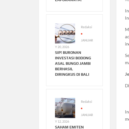
In
In
Redaksi
M
a
JANUAR
in
Y 20, 2026
SIP! BURONAN
S
INVESTASI BODONG
m
ASAL BUNGO JAMBI
BERHASIL
Je
DIRINGKUS DI BALI
Di
Redaksi
In
JANUAR
me
Y 12, 2026
SAHAM EMITEN