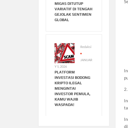
Se
MIGAS DITUTUP
VARIATIF DI TENGAH
GEJOLAK SENTIMEN
GLOBAL
Redaksi
JANUAR
Y 5, 2026
In
PLATFORM
pu
INVESTASI BODONG
KRIPTO ILEGAL
MENGINTAI
2
INVESTOR PEMULA,
KAMU WAJIB
I
WASPADA!
t
I
d