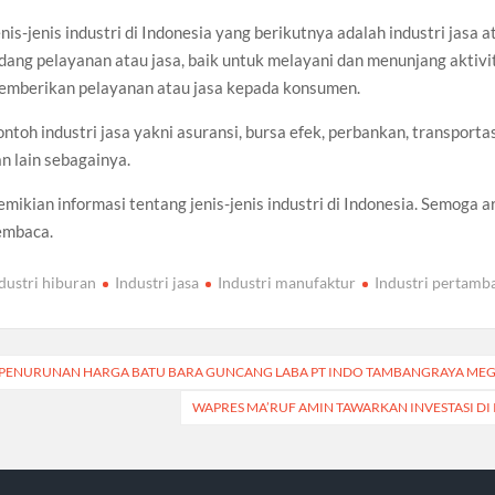
nis-jenis industri di Indonesia yang berikutnya adalah industri jasa a
dang pelayanan atau jasa, baik untuk melayani dan menunjang aktivi
emberikan pelayanan atau jasa kepada konsumen.
ntoh industri jasa yakni asuransi, bursa efek, perbankan, transporta
n lain sebagainya.
mikian informasi tentang jenis-jenis industri di Indonesia. Semoga 
embaca.
dustri hiburan
Industri jasa
Industri manufaktur
Industri pertamb
t
PENURUNAN HARGA BATU BARA GUNCANG LABA PT INDO TAMBANGRAYA MEG
igation
WAPRES MA’RUF AMIN TAWARKAN INVESTASI DI